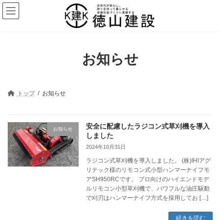
コ
ナ
ン
ビ
テ
ゲ
ン
ー
ツ
シ
へ
ョ
お知らせ
ス
ン
キ
に
ッ
移
プ
動
トップ
お知らせ
安全に配慮したラジコン式草刈機を導入
お知らせ
しました
2024年10月31日
ラジコン式草刈機を導入しました。 (株)IHIアグ
リテック様のリモコン式小型ハンマーナイフモ
アSH950RCです。 プロ向けのハイエンドモデ
ルリモコン小型草刈機で、パワフルな油圧駆動
で刈刃はハンマーナイフ方式を採用してお […]
続きを読む